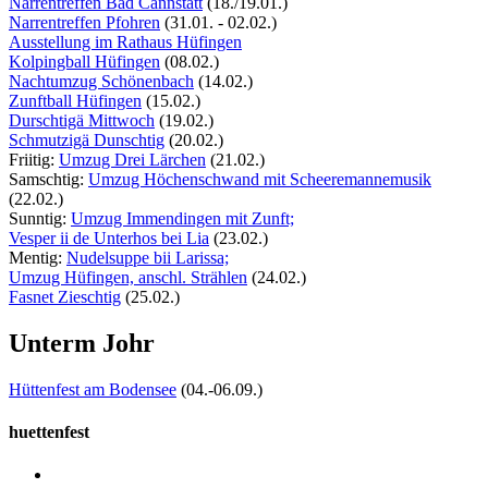
Narrentreffen Bad Cannstatt
(18./19.01.)
Narrentreffen Pfohren
(31.01. - 02.02.)
Ausstellung im Rathaus Hüfingen
Kolpingball Hüfingen
(08.02.)
Nachtumzug Schönenbach
(14.02.)
Zunftball Hüfingen
(15.02.)
Durschtigä Mittwoch
(19.02.)
Schmutzigä Dunschtig
(20.02.)
Friitig:
Umzug Drei Lärchen
(21.02.)
Samschtig:
Umzug Höchenschwand mit Scheeremannemusik
(22.02.)
Sunntig:
Umzug Immendingen mit Zunft;
Vesper ii de Unterhos bei Lia
(23.02.)
Mentig:
Nudelsuppe bii Larissa;
Umzug Hüfingen, anschl. Strählen
(24.02.)
Fasnet Zieschtig
(25.02.)
Unterm Johr
Hüttenfest am Bodensee
(04.-06.09.)
huettenfest